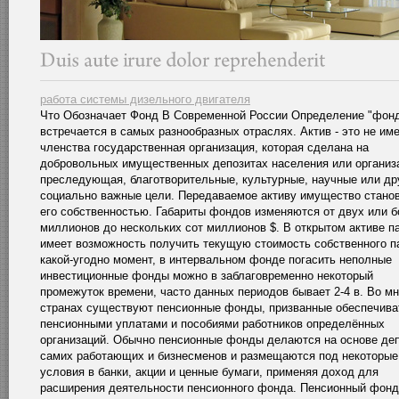
работа системы дизельного двигателя
Что Обозначает Фонд В Современной России Определение "фон
встречается в самых разнообразных отраслях. Актив - это не и
членства государственная организация, которая сделана на
добровольных имущественных депозитах населения или организ
преследующая, благотворительные, культурные, научные или др
социально важные цели. Передаваемое активу имущество стано
его собственностью. Габариты фондов изменяются от двух или 
миллионов до нескольких сот миллионов $. В открытом активе п
имеет возможность получить текущую стоимость собственного п
какой-угодно момент, в интервальном фонде погасить неполные
инвестиционные фонды можно в заблаговременно некоторый
промежуток времени, часто данных периодов бывает 2-4 в. Во мн
странах существуют пенсионные фонды, призванные обеспечива
пенсионными уплатами и пособиями работников определённых
организаций. Обычно пенсионные фонды делаются на основе де
самих работающих и бизнесменов и размещаются под некоторые
условия в банки, акции и ценные бумаги, применяя доход для
расширения деятельности пенсионного фонда. Пенсионный фонд